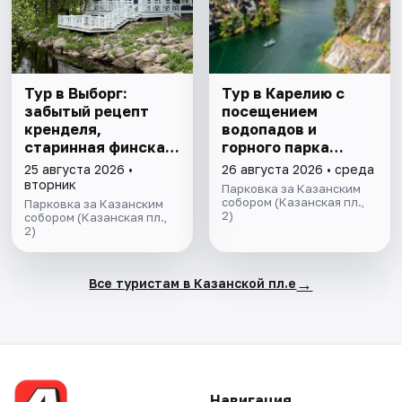
Тур в Выборг:
Тур в Карелию с
забытый рецепт
посещением
кренделя,
водопадов и
старинная финская
горного парка
усадьба и вкус
«Рускеала»
25 августа 2026 •
26 августа 2026 • среда
настоящего живого
вторник
Парковка за Казанским
пива
собором (Казанская пл.,
Парковка за Казанским
2)
собором (Казанская пл.,
2)
→
Все туристам в Казанской пл.е
Навигация