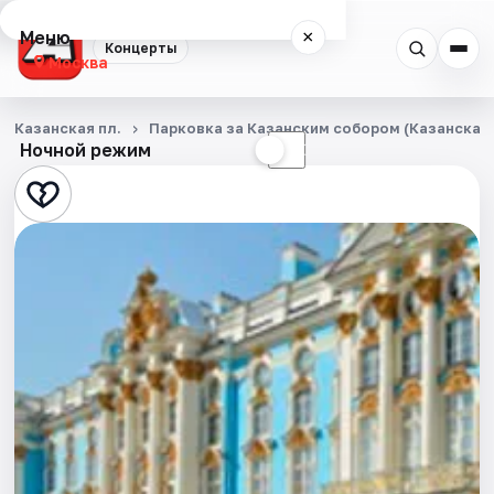
Меню
×
Концерты
Москва
Концерты
Казанская пл.
Парковка за Казанским собором (Казанская п
Ночной режим
☀
☾
Города
Площадки
Артисты
Рейтинги