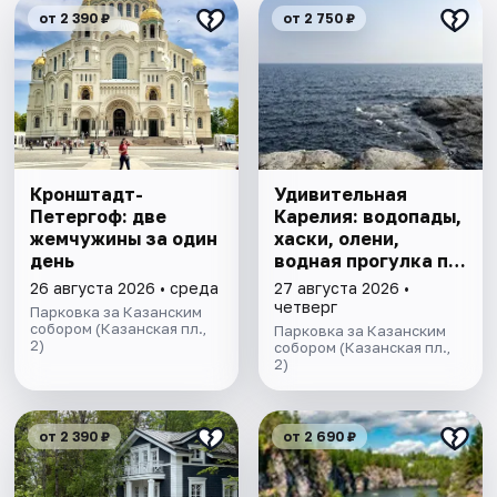
от 2 390 ₽
от 2 750 ₽
​​​​​​​Кронштадт-
Удивительная
Петергоф: две
Карелия: водопады,
жемчужины за один
хаски, олени,
день
водная прогулка по
Ладожским шхерам
26 августа 2026 • среда
27 августа 2026 •
на ладье,
четверг
Парковка за Казанским
посещение рыбной
собором (Казанская пл.,
Парковка за Казанским
2)
фермы.
собором (Казанская пл.,
2)
от 2 390 ₽
от 2 690 ₽