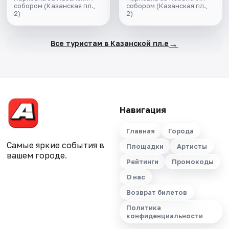
собором (Казанская пл.,
день"
собором (Казанская пл.,
2)
2)
→
Все туристам в Казанской пл.е
Навигация
Главная
Города
Самые яркие события в
Площадки
Артисты
вашем городе.
Рейтинги
Промокоды
О нас
Возврат билетов
Политика
конфиденциальности