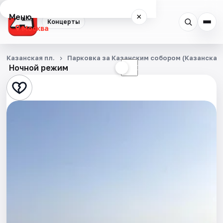
Меню
×
Концерты
Москва
Концерты
Казанская пл.
Парковка за Казанским собором (Казанская п
Ночной режим
☀
☾
Города
Площадки
Артисты
Рейтинги