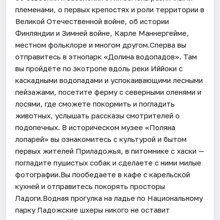
племенами, о первых крепостях и роли территории в
Великой Отечественной войне, об истории
Финляндии и Зимней войне, Карле Маннергейме,
местном фольклоре и многом другом.Сперва вы
отправитесь в этнопарк «Долина водопадов». Там
вы пройдёте по экотропе вдоль реки Иййоки с
каскадными водопадами и успокаивающими лесными
пейзажами, посетите ферму с северными оленями и
лосями, где сможете покормить и погладить
животных, услышать рассказы смотрителей о
подопечных. В историческом музее «Поляна
лопарей» вы ознакомитесь с культурой и бытом
первых жителей Приладожья, в питомнике с хаски —
погладите пушистых собак и сделаете с ними милые
фотографии.Вы пообедаете в кафе с карельской
кухней и отправитесь покорять просторы
Ладоги.Водная прогулка на ладье по Национальному
парку Ладожские шхеры никого не оставит