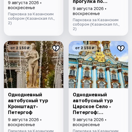
прогулка по
9 августа 2026 •
Ладожским шхерам
воскресенье
9 августа 2026 •
на катере,
воскресенье
Парковка за Казанским
собором (Казанская пл.,
знакомство с
Парковка за Казанским
2)
лютеранской
собором (Казанская пл.,
2)
кирхой.
от 2 150 ₽
от 2 150 ₽
Однодневный
Однодневный
автобусный тур
автобусный тур
Кронштадт-
Царское Село -
Петергоф
Петергоф:
"Янтарная комната
9 августа 2026 •
9 августа 2026 •
и Фонтаны
воскресенье
воскресенье
Петергофа за 1
Парковка за Казанским
Парковка за Казанским