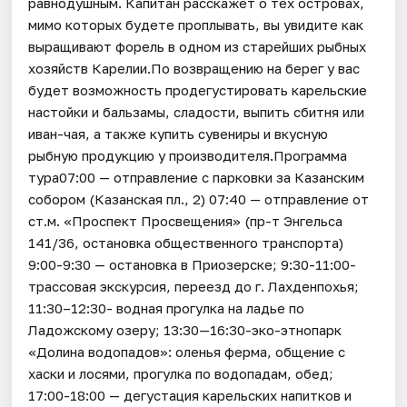
равнодушным. Капитан расскажет о тех островах,
мимо которых будете проплывать, вы увидите как
выращивают форель в одном из старейших рыбных
хозяйств Карелии.По возвращению на берег у вас
будет возможность продегустировать карельские
настойки и бальзамы, сладости, выпить сбитня или
иван-чая, а также купить сувениры и вкусную
рыбную продукцию у производителя.Программа
тура07:00 — отправление с парковки за Казанским
собором (Казанская пл., 2) 07:40 — отправление от
ст.м. «Проспект Просвещения» (пр-т Энгельса
141/36, остановка общественного транспорта)
9:00-9:30 — остановка в Приозерске; 9:30-11:00-
трассовая экскурсия, переезд до г. Лахденпохья;
11:30–12:30- водная прогулка на ладье по
Ладожскому озеру; 13:30—16:30-эко-этнопарк
«Долина водопадов»: оленья ферма, общение с
хаски и лосями, прогулка по водопадам, обед;
17:00-18:00 — дегустация карельских напитков и