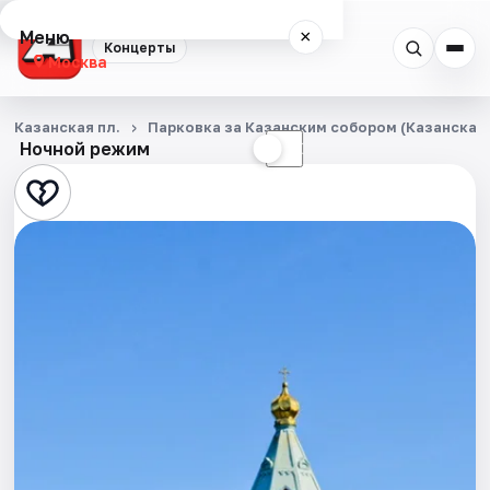
Меню
×
Концерты
Москва
Концерты
Казанская пл.
Парковка за Казанским собором (Казанская п
Ночной режим
☀
☾
Города
Площадки
Артисты
Рейтинги