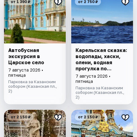
от 1 390 ₽
от 2 750 ₽
Автобусная
Карельская сказка:
экскурсия в
водопады, хаски,
Царское село
олени, водная
прогулка по
7 августа 2026 •
Ладожским шхерам
пятница
7 августа 2026 •
на катере,
пятница
Парковка за Казанским
собором (Казанская пл.,
знакомство с
Парковка за Казанским
2)
лютеранской
собором (Казанская пл.,
2)
кирхой.
от 2 150 ₽
от 2 150 ₽