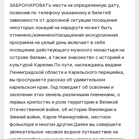
ЗАБРОНИРОВАТЬ места на определенную дату,
позвонив по телефону указанному в билетеВ
зависимости от дорожной ситуации посещение
некоторых локаций на маршруте может быть
отменено/измененоНасыщенная экскурсионная
программа на целый день включает в себя
посещение действующего мужского монастыря на
острове Валаам, а также знакомство с историей и
культурой Карелии.По пути, наслаждаясь видами
Ленинградской области и Карельского перешейка,
вы прослушаете рассказ об удивительном
карельском крае. Гид поведает об освоении и
заселении этих земель различными племенами, о
первых крепостях и роли территории в Великой
Отечественной войне, об истории Финляндии и
Зимней войне, Карле Маннергейме, местном
фольклоре и многом другом.Далее вы совершите
увлекательное часовое водное путешествие на
комфортабельном закрытом катере по просторам