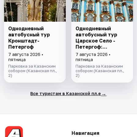
Однодневный
Однодневный
автобусный тур
автобусный тур
Кронштадт-
Царское Село -
Петергоф
Петергоф:
"Янтарная комната
7 августа 2026 •
7 августа 2026 •
и Фонтаны
пятница
пятница
Петергофа за 1
Парковка за Казанским
Парковка за Казанским
собором (Казанская пл.,
день"
собором (Казанская пл.,
2)
2)
→
Все туристам в Казанской пл.е
Навигация