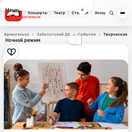
Меню
×
Концерты
Театр
Стендап
Экскурсии
Спор
Архангельск
Концерты
Архангельск
Заболотский ДК
События
Творческая м
Ночной режим
☀
☾
Театр
Стендап
Экскурсии
Спорт
События
Города