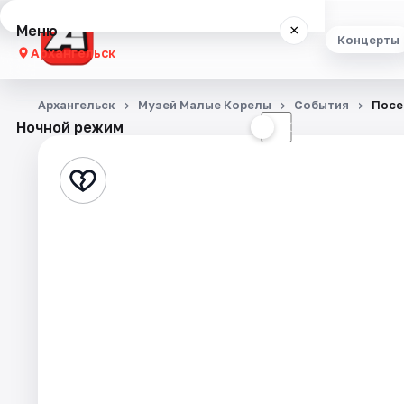
Меню
×
Концерты
Архангельск
Концерты
Архангельск
Музей Малые Корелы
События
Посе
Ночной режим
☀
☾
Театр
Стендап
Экскурсии
Спорт
События
Города