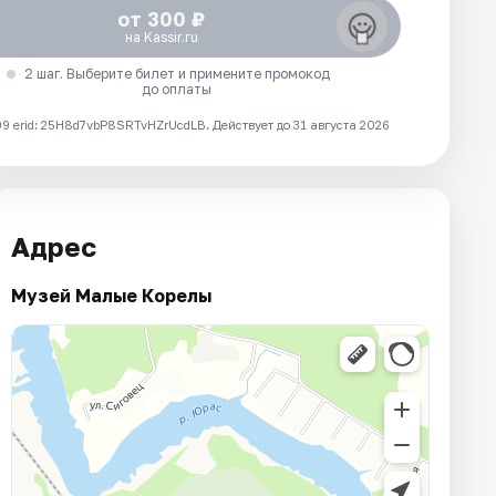
от 300 ₽
на Kassir.ru
2 шаг. Выберите билет и примените промокод
до оплаты
 erid: 25H8d7vbP8SRTvHZrUcdLB.
Действует до 31 августа 2026
Адрес
Музей Малые Корелы