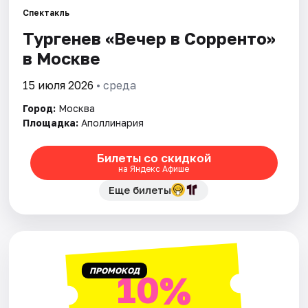
Спектакль
Тургенев «Вечер в Сорренто»
Города
в Москве
Площадки
15 июля 2026
• среда
Артисты
Город:
Москва
Площадка:
Аполлинария
Рейтинги
Билеты со скидкой
на Яндекс Афише
Еще билеты
ПРОМОКОД
10%