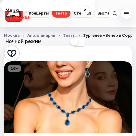
Меню
×
Концерты
Театр
Стендап
Выставки
Квест
Москва
Концерты
Москва
Аполлинария
Театр
Тургенев «Вечер в Сорр
Ночной режим
☀
☾
Театр
Стендап
16+
Выставки
Квесты
Экскурсии
Спорт
События