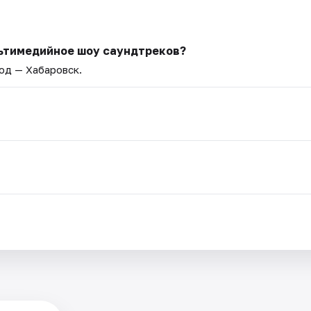
льтимедийное шоу саундтреков?
род — Хабаровск.