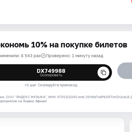
кономь 10% на покупке билетов
рименили: 8 543 раз
Проверено: 1 минуту назад
DX749988
Скопировать
1 шаг. Скопируйте промокод
ма. ООО "ЯНДЕКС МУЗЫКА", ИНН: 9705121040 erid: 25H8d7vbP8SRTvHZrUcdLB
ероприятие на Яндекс Афише!