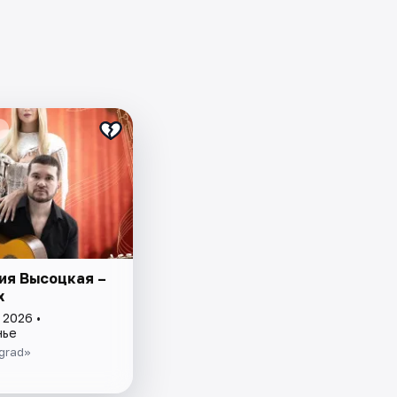
ия Высоцкая –
x
 2026 •
нье
grad»