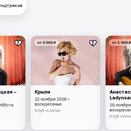
ундтреков
от 3 000 ₽
от 1 000 ₽
цкая –
Крыли
Анастас
Ladynsa
22 ноября 2026 •
воскресенье
суббота
29 ноября
воскресе
Клуб «Loona»
Клуб «Vino