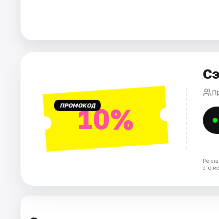
Города
Площадки
Артисты
Сэ
Рейтинги
П
ПРОМОКОД
10%
Рекла
это м