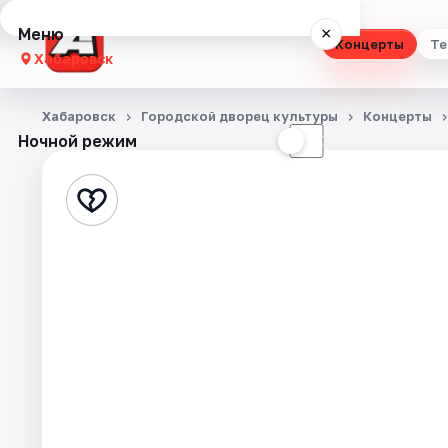
Меню
×
Концерты
Те
Хабаровск
Концерты
Хабаровск
Городской дворец культуры
Концерты
Ночной режим
☀
☾
Театр
Стендап
Выставки
Экскурсии
Спорт
События