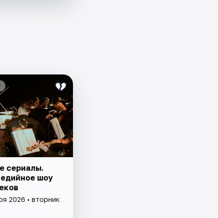
₽
е сериалы.
едийное шоу
еков
ря 2026 • вторник