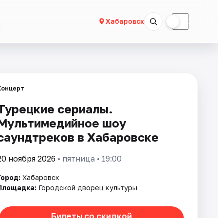
☀
☾
Хабаровск
Концерт
Турецкие сериалы.
Мультимедийное шоу
саундтреков в Хабаровске
20 ноября 2026
• пятница • 19:00
Город:
Хабаровск
Площадка:
Городской дворец культуры
Билеты со скидкой