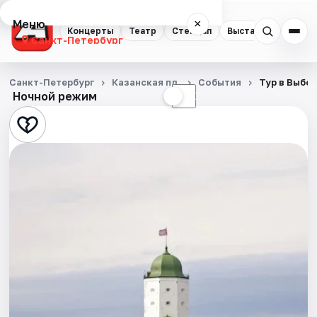
Меню
×
Концерты
Театр
Стендап
Выставки
Квест
Санкт-Петербург
Концерты
Санкт-Петербург
Казанская пл.
События
Тур в Выбо
Ночной режим
☀
☾
Театр
Стендап
Выставки
Квесты
Экскурсии
Спорт
События