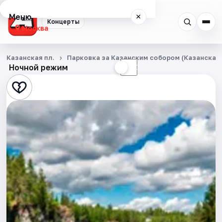
Меню
×
Концерты
Москва
Концерты
Казанская пл.
Парковка за Казанским собором (Казанская п
Ночной режим
☀
☾
Города
Площадки
Артисты
Рейтинги