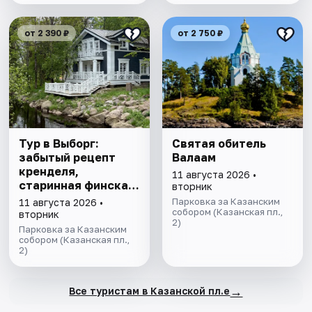
от 2 390 ₽
от 2 750 ₽
Тур в Выборг:
Святая обитель
забытый рецепт
Валаам
кренделя,
11 августа 2026 •
старинная финская
вторник
усадьба и вкус
Парковка за Казанским
11 августа 2026 •
настоящего живого
собором (Казанская пл.,
вторник
2)
пива
Парковка за Казанским
собором (Казанская пл.,
2)
→
Все туристам в Казанской пл.е