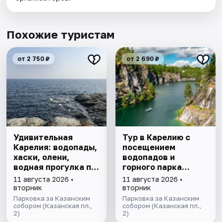
Похожие туристам
от 2 750 ₽
от 2 690 ₽
Удивительная
Тур в Карелию с
Карелия: водопады,
посещением
хаски, олени,
водопадов и
водная прогулка по
горного парка
Ладожским шхерам
«Рускеала»
11 августа 2026 •
11 августа 2026 •
на ладье,
вторник
вторник
посещение рыбной
Парковка за Казанским
Парковка за Казанским
фермы.
собором (Казанская пл.,
собором (Казанская пл.,
2)
2)