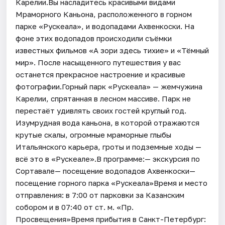
Карелии.Вы насладитесь красивыми видами
Мраморного Каньона, расположенного в горном
парке «Рускеала», и водопадами Ахвенкоски. На
фоне этих водопадов происходили съёмки
известных фильмов «А зори здесь тихие» и «Тёмный
мир». После насыщенного путешествия у вас
останется прекрасное настроение и красивые
фотографии.Горный парк «Рускеала» — жемчужина
Карелии, спрятанная в лесном массиве. Парк не
перестаёт удивлять своих гостей круглый год.
Изумрудная вода каньона, в которой отражаются
крутые скалы, огромные мраморные глыбы
Итальянского карьера, гроты и подземные ходы —
всё это в «Рускеале».В программе:— экскурсия по
Сортавале— посещение водопадов Ахвенкоски—
посещение горного парка «Рускеала»Время и место
отправления: в 7:00 от парковки за Казанским
собором и в 07:40 от ст. м. «Пр.
Просвещения»Время прибытия в Санкт-Петербург: