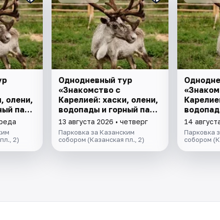
ур
Однодневный тур
Однодне
«Знакомство с
«Знаком
, олени,
Карелией: хаски, олени,
Карелией
ный парк
водопады и горный парк
водопад
"Рускеала»
"Рускеа
среда
13 августа 2026 • четверг
14 август
ким
Парковка за Казанским
Парковка 
л., 2)
собором (Казанская пл., 2)
собором (К