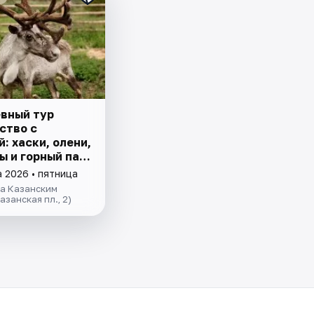
вный тур
ство с
: хаски, олени,
ы и горный парк
ла»
а 2026 • пятница
за Казанским
азанская пл., 2)