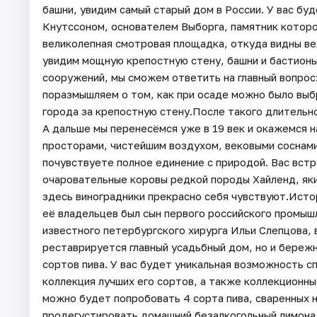
башни, увидим самый старый дом в России. У вас бу
Кнутссоном, основателем Выборга, памятник которо
великолепная смотровая площадка, откуда видны ве
увидим мощную крепостную стену, башни и бастионы
сооружений, мы сможем ответить на главный вопрос: 
поразмышляем о том, как при осаде можно было выб
города за крепостную стену.После такого длительн
А дальше мы перенесёмся уже в 19 век и окажемся 
просторами, чистейшим воздухом, вековыми соснами
почувствуете полное единение с природой. Вас вст
очаровательные коровы редкой породы Хайленд, яки
здесь виноградники прекрасно себя чувствуют.Истор
её владельцев был сын первого российского промышл
известного петербургского хирурга Ильи Слепцова,
реставрируется главный усадьбный дом, но и береж
сортов пива. У вас будет уникальная возможность сп
коллекция лучших его сортов, а также коллекционны
можно будет попробовать 4 сорта пива, сваренных н
продегустировать домашний безалкогольный лимона