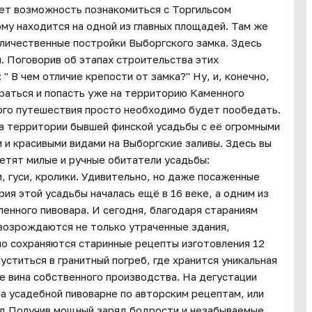
дет возможность познакомиться с Торгильсом
му находится на одной из главных площадей. Там же
личественные постройки Выборгского замка. Здесь
. Поговорив об этапах строительства этих
" В чем отличие крепости от замка?" Ну, и, конечно,
раться и попасть уже на территорию Каменного
ого путешествия просто необходимо будет пообедать.
на территории бывшей финской усадьбы с её огромными
 и красивыми видами на Выборгские заливы. Здесь вы
ретят милые и ручные обитатели усадьбы:
, гуси, кролики. Удивительно, но даже посаженные
ия этой усадьбы началась ещё в 16 веке, а одним из
енного пивовара. И сегодня, благодаря стараниям
 возрождаются не только утраченные здания,
но сохраняются старинные рецепты изготовления 12
уститься в гранитный погреб, где хранится уникальная
е вина собственного производства. На дегустации
а усадебной пивоварне по авторским рецептам, или
д.Получив мощный заряд бодрости и незабываемые