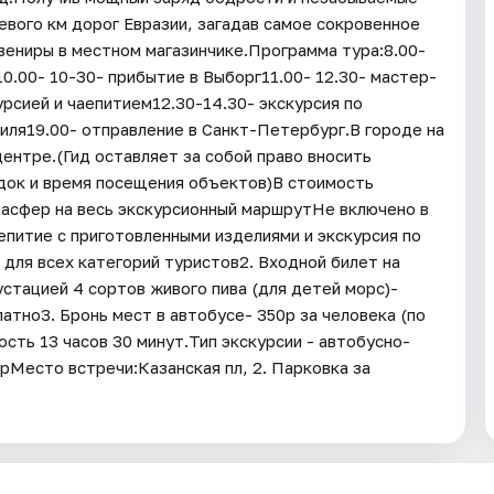
евого км дорог Евразии, загадав самое сокровенное
увениры в местном магазинчике.Программа тура:8.00-
10.00- 10-30- прибытие в Выборг11.00- 12.30- мастер-
урсией и чаепитием12.30-14.30- экскурсия по
киля19.00- отправление в Санкт-Петербург.В городе на
центре.(Гид оставляет за собой право вносить
ядок и время посещения объектов)В стоимость
расфер на весь экскурсионный маршрутНе включено в
епитие с приготовленными изделиями и экскурсия по
для всех категорий туристов2. Входной билет на
стацией 4 сортов живого пива (для детей морс)-
латно3. Бронь мест в автобусе- 350р за человека (по
сть 13 часов 30 минут.Тип экскурсии - автобусно-
Место встречи:Казанская пл, 2. Парковка за