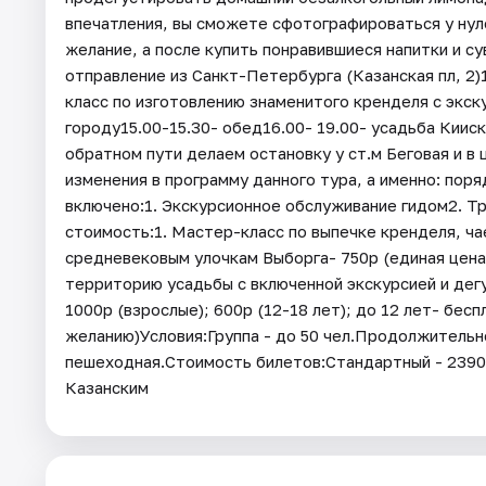
впечатления, вы сможете сфотографироваться у нул
желание, а после купить понравившиеся напитки и с
отправление из Санкт-Петербурга (Казанская пл, 2)
класс по изготовлению знаменитого кренделя с экск
городу15.00-15.30- обед16.00- 19.00- усадьба Киис
обратном пути делаем остановку у ст.м Беговая и в 
изменения в программу данного тура, а именно: пор
включено:1. Экскурсионное обслуживание гидом2. Т
стоимость:1. Мастер-класс по выпечке кренделя, ча
средневековым улочкам Выборга- 750р (единая цена 
территорию усадьбы с включенной экскурсией и дегу
1000р (взрослые); 600р (12-18 лет); до 12 лет- бесп
желанию)Условия:Группа - до 50 чел.Продолжительно
пешеходная.Стоимость билетов:Стандартный - 2390р
Казанским