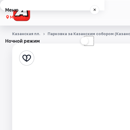
Меню
×
Москва
Концерты
Казанская пл.
Парковка за Казанским собором (Казанск
Ночной режим
☀
☾
Города
Площадки
Артисты
Рейтинги