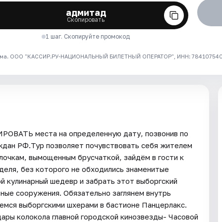
адмитад
Скопировать
1 шаг. Скопируйте промокод
ма. ООО "КАССИР.РУ-НАЦИОНАЛЬНЫЙ БИЛЕТНЫЙ ОПЕРАТОР", ИНН: 7841075409
ИРОВАТЬ места на определенную дату, позвонив по
ждан РФ.Тур позволяет почувствовать себя жителем
лочкам, вымощенным брусчаткой, зайдём в гости к
деля, без которого не обходились знаменитые
й кулинарный шедевр и забрать этот выборгский
тные сооружения. Обязательно заглянем внутрь
емся выборгскими шхерами в бастионе Панцерлакс.
дары колокола главной городской кинозвезды- Часовой