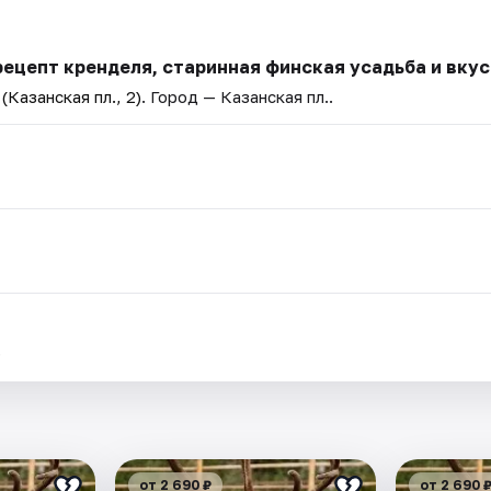
рецепт кренделя, старинная финская усадьба и вку
Казанская пл., 2)
. Город — Казанская пл..
.
от 2 690 ₽
от 2 690 