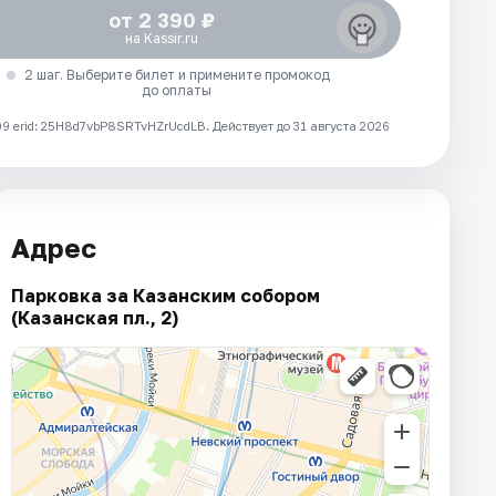
от 2 390 ₽
на Kassir.ru
2 шаг. Выберите билет и примените промокод
до оплаты
 erid: 25H8d7vbP8SRTvHZrUcdLB.
Действует до 31 августа 2026
Адрес
Парковка за Казанским собором
(Казанская пл., 2)