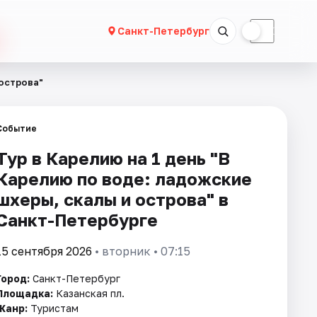
☀
☾
Санкт-Петербург
 острова"
Событие
Тур в Карелию на 1 день "В
Карелию по воде: ладожские
шхеры, скалы и острова" в
Санкт-Петербурге
15 сентября 2026
• вторник • 07:15
Город:
Санкт-Петербург
Площадка:
Казанская пл.
Жанр:
Туристам