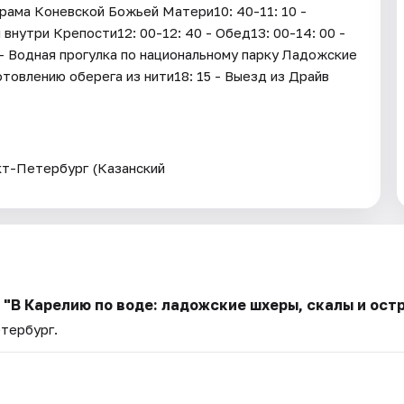
рама Коневской Божьей Матери10: 40-11: 10 -
нутри Крепости12: 00-12: 40 - Обед13: 00-14: 00 -
 - Водная прогулка по национальному парку Ладожские
отовлению оберега из нити18: 15 - Выезд из Драйв
кт-Петербург (Казанский
ь "В Карелию по воде: ладожские шхеры, скалы и ост
етербург.