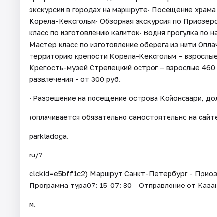
экскурсии в городах на маршруте· Посещение храм
Корела-Кексгольм· Обзорная экскурсия по Приозер
класс по изготовлению калиток· Водня прогулка по 
Мастер класс по изготовление оберега из нити Опла
территорию крепости Корела-Кексгольм – взрослые 2
Крепость-музей Стрелецкий острог – взрослые 460 р
развлечения - от 300 руб.
· Разрешение на посещение острова Койонсаари, дол
(оплачивается обязательно самостоятельно на сайте 
parkladoga.
ru/?
clckid=e5bff1c2) Маршрут Санкт-Петербург - Прио
Программа тура07: 15-07: 30 - Отправление от Казан
м.