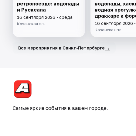
ретропоезде: водопады
водопады, хаск
и Рускеала
водная прогулк
драккаре к фор
16 сентября 2026 • среда
ферме
16 сентября 2026 
Казанская пл.
Казанская пл.
→
Все мероприятия в Санкт-Петербурге
Самые яркие события в вашем городе.