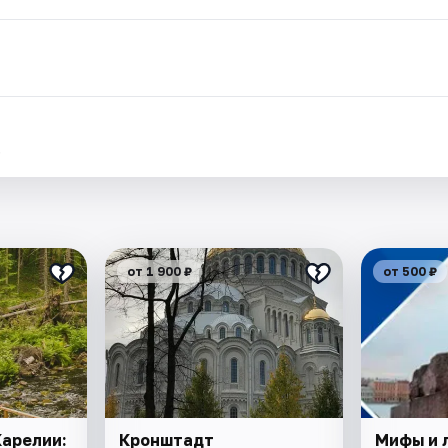
.
от 1 900 ₽
от 500 ₽
Карелии:
Кронштадт
Мифы и 