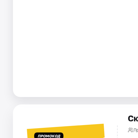
Города
Площадки
Артисты
Рейтинги
Ск
П
ПРОМОКОД