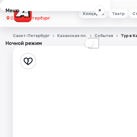
Меню
×
Концерты
Театр
С
Санкт-Петербург
Концерты
Санкт-Петербург
Казанская пл.
События
Тур в К
Ночной режим
☀
☾
Театр
Стендап
Выставки
Квесты
Экскурсии
Спорт
События