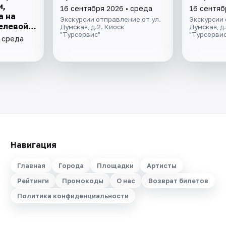
и,
16 сентября 2026 • среда
16 сентяб
а на
Экскурсии отправление от ул.
Экскурсии 
елевой
Думская, д.2. Киоск
Думская, д
"Турсервис"
"Турсервис
• среда
Навигация
Главная
Города
Площадки
Артисты
Рейтинги
Промокоды
О нас
Возврат билетов
Политика конфиденциальности