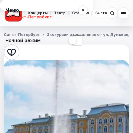
Меню
×
Концерты
Театр
Стендап
Выставки
Квест
Санкт-Петербург
Концерты
Санкт-Петербург
Экскурсии отправление от ул. Думская, д
Ночной режим
☀
☾
Театр
Стендап
Выставки
Квесты
Экскурсии
Спорт
События