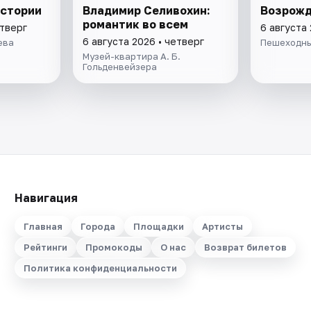
истоpии
Владимир Селивохин:
Возрожд
романтик во всем
етверг
6 августа 
6 августа 2026 • четверг
ева
Пешеходны
Музей-квартира А. Б.
Гольденвейзера
Навигация
Главная
Города
Площадки
Артисты
Рейтинги
Промокоды
О нас
Возврат билетов
Политика конфиденциальности