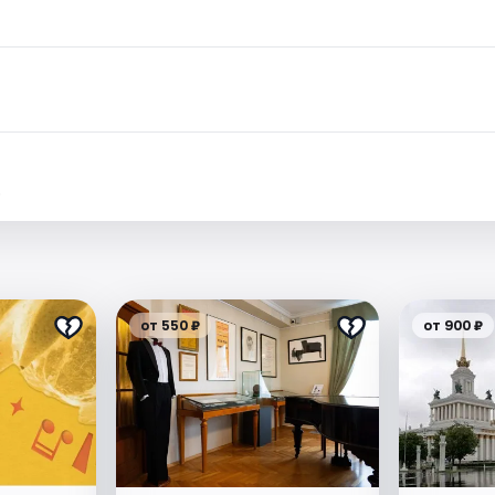
.
от 550 ₽
от 900 ₽