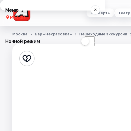
Меню
×
Концерты
Театр
Москва
Концерты
Москва
Бар «Некрасовка»
Пешеходные экскурсии
Ночной режим
☀
☾
Театр
Стендап
Выставки
Квесты
Экскурсии
Спорт
События