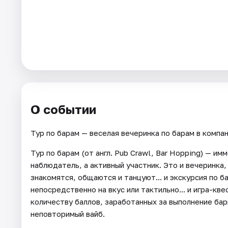
Города
Площадки
Артисты
Рейтинги
О событии
Тур по барам — веселая вечеринка по барам в компан
Тур по барам (от англ. Pub Crawl, Bar Hopping) — и
наблюдатель, а активный участник. Это и вечеринка,
знакомятся, общаются и танцуют... и экскурсия по б
непосредственно на вкус или тактильно... и игра-кв
количеству баллов, заработанных за выполнение барн
неповторимый вайб.