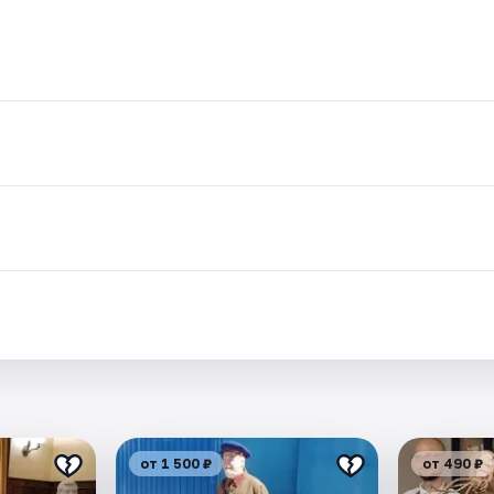
.
от 1 500 ₽
от 490 ₽