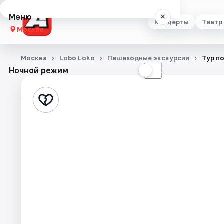
Меню
×
Концерты
Театр
Москва
Концерты
Москва
Lobo Loko
Пешеходные экскурсии
Тур п
Ночной режим
☀
☾
Театр
Стендап
Выставки
Квесты
Экскурсии
Спорт
События