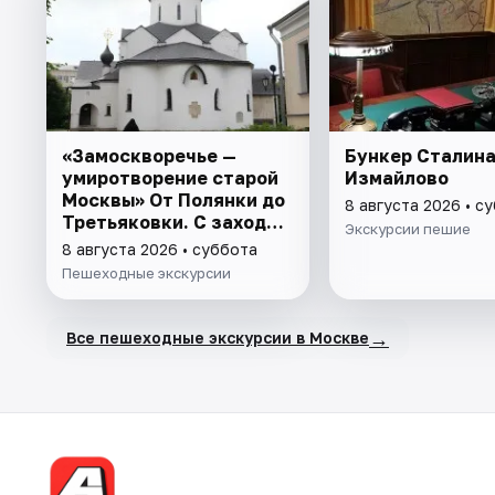
«Замоскворечье —
Бункер Сталина
умиротворение старой
Измайлово
Москвы» От Полянки до
8 августа 2026 • с
Третьяковки. С заходом
Экскурсии пешие
в Марфо-Мариинскую
8 августа 2026 • суббота
обитель
Пешеходные экскурсии
→
Все пешеходные экскурсии в Москве