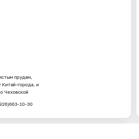
Чистым прудам,
у Китай-города, и
по Чеховской
926)663-10-30