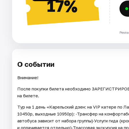
17%
Рекла
О событии
Внимание!
После покупки билета необходимо ЗАРЕГИСТРИРОВА
на билете.
Тур на 1 день «Карельский дзен: на VIP катере по Л
10450р, выходные 10950р): ·Трансфер на комфортаб
автобуса зависит от набора группы)·Услуги гида (кр
и оплачивается отдельно)·Трассовая экскурсия на п