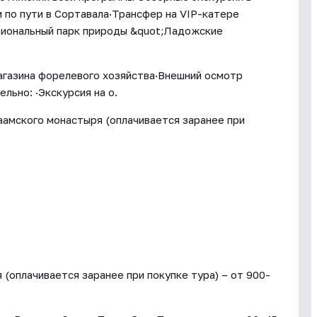
 по пути в Сортавала·Трансфер на VIP-катере
ациональный парк природы &quot;Ладожские
газина форелевого хозяйства·Внешний осмотр
ьно: ·Экскурсия на о.
аамского монастыря (оплачивается заранее при
(оплачивается заранее при покупке тура) – от 900-