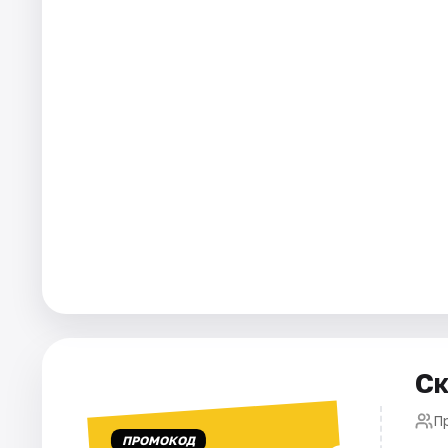
Города
Площадки
Артисты
Рейтинги
Ск
П
ПРОМОКОД