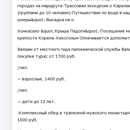
городах на маршруте·Трассовая экскурсия о Карелии
(группами до 10 человек)·Путешествие по воде в н
шхеры&quot;·Высадка на о.
Хонкасало &quot;Крыша Ладоги&quot;·Посещение ма
крепости Корела-Кексгольм Оплачивается дополнител
Валаам от местного гида паломнической службы Вал
покупке тура): от 1700 руб.
/чел.
— взрослые, 1400 руб.
/чел.
— дети до 12 лет.
·Комплексный обед в трапезной мужского монастыря 
1000 руб.