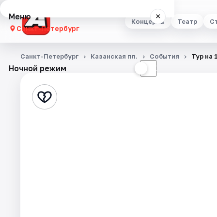
Меню
×
Концерты
Театр
С
Санкт-Петербург
Концерты
Санкт-Петербург
Казанская пл.
События
Тур на 
Ночной режим
☀
☾
Театр
Стендап
Выставки
Квесты
Экскурсии
Спорт
События