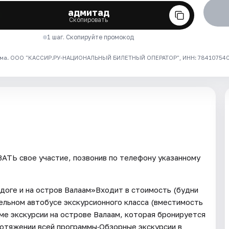
адмитад
Скопировать
1 шаг. Скопируйте промокод
ма. ООО "КАССИР.РУ-НАЦИОНАЛЬНЫЙ БИЛЕТНЫЙ ОПЕРАТОР", ИНН: 7841075409
ТЬ свое участие, позвонив по телефону указанному
адоге и на остров Валаам»Входит в стоимость (будни
ельном автобусе экскурсионного класса (вместимость
оме экскурсии на острове Валаам, которая бронируется
ротяжении всей программы·Обзорные экскурсии в