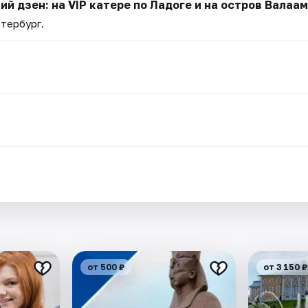
ий дзен: на VIP катере по Ладоге и на остров Валаа
етербург.
.
от 500 ₽
от 3 150 ₽