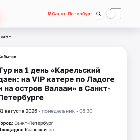
☀
☾
Санкт-Петербург
лаам»
Событие
Тур на 1 день «Карельский
дзен: на VIP катере по Ладоге
и на остров Валаам» в Санкт-
Петербурге
31 августа 2026
• понедельник • 06:30
Город:
Санкт-Петербург
Площадка:
Казанская пл.