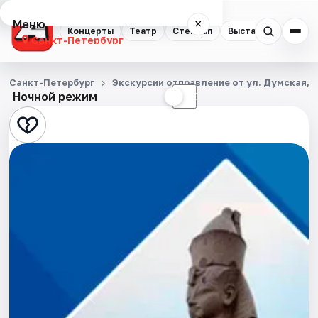
Меню
×
Концерты
Театр
Стендап
Выставки
Квест
Санкт-Петербург
Концерты
Санкт-Петербург
Экскурсии отправление от ул. Думская, д
Ночной режим
☀
☾
Театр
Стендап
Выставки
Квесты
Экскурсии
Спорт
События