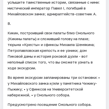
услышите таинственные истории, связанные с ними:
мистический император Павел I, погибший в
Михайловском замке; адмиралтейств-советник А.
В.
Кикин, построивший свои палаты близ Смольного
(Кикины палаты) и сложивший голову на плахе;
тюрьма «Кресты» и сфинксы Михаила Шемякина;
Петропавловская крепость и ее узники; дом
Пиковой дамы и история роковой дуэли - вот
неполный список того, что вы сможете узнать в
ходе экскурсии.
Во время экскурсии запланированы три остановки: •
у Михайловского замка и/или у памятника Чижику-
Пыжику; • у Сфинксов на Университетской
набережной, • у Смольного собора.
Предусмотрено посещение Смольного собора.