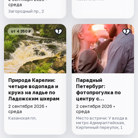
среда
Загородный пр., 2
от 4 350 ₽
Природа Карелии:
Парадный
четыре водопада и
Петербург:
круиз на ладье по
фотопрогулка по
Ладожским шхерам
центру с
профессиональным
2 сентября 2026 •
2 сентября 2026 •
фотографом
среда
среда
Казанская пл.
Место встречи: У входа в
метро Адмиралтейская,
Кирпичный переулок, 1