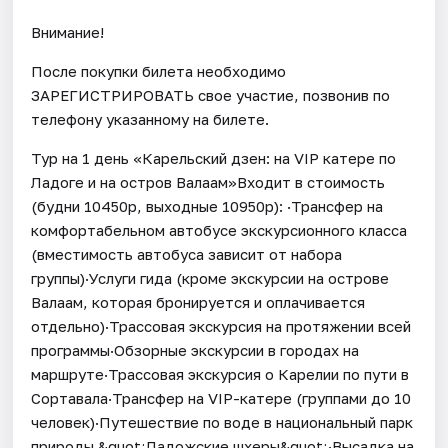
Внимание!
После покупки билета необходимо
ЗАРЕГИСТРИРОВАТЬ свое участие, позвонив по
телефону указанному на билете.
Тур на 1 день «Карельский дзен: на VIP катере по
Ладоге и на остров Валаам»Входит в стоимость
(будни 10450р, выходные 10950р): ·Трансфер на
комфортабельном автобусе экскурсионного класса
(вместимость автобуса зависит от набора
группы)·Услуги гида (кроме экскурсии на острове
Валаам, которая бронируется и оплачивается
отдельно)·Трассовая экскурсия на протяжении всей
программы·Обзорные экскурсии в городах на
маршруте·Трассовая экскурсия о Карелии по пути в
Сортавала·Трансфер на VIP-катере (группами до 10
человек)·Путешествие по воде в национальный парк
природы &quot;Ладожские шхеры&quot;·Высадка на