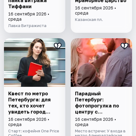
пайка витража
мраморное царство
Тиффани
16 сентября 2026 •
среда
16 сентября 2026 •
среда
Казанская пл.
Лавка Витражиста
Квест по метро
Парадный
Петербурга: для
Петербург:
тех, кто хочет
фотопрогулка по
увидеть город
центру с
иначе
профессиональным
16 сентября 2026 •
16 сентября 2026 •
фотографом
среда
среда
Старт: кофейня One Price
Место встречи: У входа в
Coffee
метро Адмиралтейская,