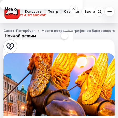
Меню
×
Концерты
Театр
Стендап
Выставки
Квест
Санкт-Петербург
Концерты
Санкт-Петербург
Место встречи: у грифонов Банковского 
Ночной режим
☀
☾
Театр
Стендап
Выставки
Квесты
Экскурсии
Спорт
События