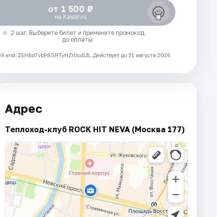
от 1 500 ₽
на Kassir.ru
2 шаг. Выберите билет и примените промокод
до оплаты
 erid: 25H8d7vbP8SRTvHZrUcdLB.
Действует до 31 августа 2026
Адрес
Теплоход-клуб ROCK HIT NEVA (Москва 177)