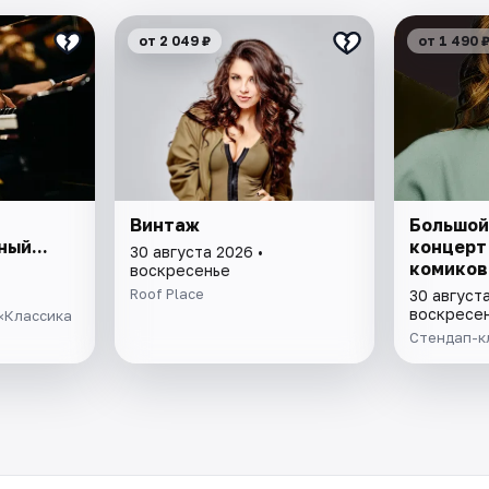
от 2 049 ₽
от 1 490 
Винтаж
Большой
ый...
концерт
30 августа 2026 •
комиков
воскресенье
Roof Place
30 августа
воскресе
«Классика
Стендап-к