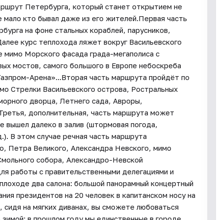
аршрут Петербурга, который станет открытием не
де мало кто бывал даже из его жителей.Первая часть
урга на фоне стальных кораблей, парусников,
Далее курс теплохода ляжет вокруг Васильевского
ве мимо Морского фасада града-мегаполиса с
ых мостов, самого большого в Европе небоскреба
азпром-Арена»...Вторая часть маршрута пройдёт по
имо Стрелки Васильевского острова, Ростральных
орного дворца, Летнего сада, Авроры,
Третья, дополнительная, часть маршрута может
не вышел далеко в залив (штормовая погода,
д.). В этом случае речная часть маршрута
о, Петра Великого, Александра Невского, мимо
Смольного собора, Александро-Невской
ля работы с правительственными делегациями и
еплоходе два салона: большой панорамный концертный
ания президентов на 20 человек в капитанском носу на
 сидя на мягких диванах, вы сможете любоваться
е зимой: в прошлом году мы единственные в городе