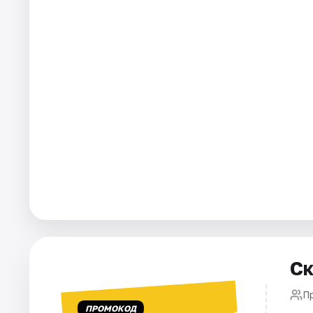
Города
Площадки
Артисты
Рейтинги
Ск
П
ПРОМОКОД