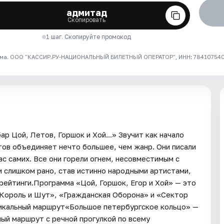
адмитад
Скопировать
1 шаг. Скопируйте промокод
ма. ООО "КАССИР.РУ-НАЦИОНАЛЬНЫЙ БИЛЕТНЫЙ ОПЕРАТОР", ИНН: 7841075409
ар Цой, Летов, Горшок и Хой...» Звучит как начало
тов объединяет нечто большее, чем жанр. Они писали
ас самих. Все они горели огнем, несовместимым с
и слишком рано, став истинно народными артистами,
рейтинги.Программа «Цой, Горшок, Егор и Хой» — это
«Король и Шут», «Гражданская Оборона» и «Сектор
Уникальный маршрут«Большое петербургское кольцо» —
ый маршрут с речной прогулкой по всему