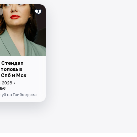
₽
 Стендап
 топовых
 Спб и Мск
 2026 •
нье
луб на Грибоедова