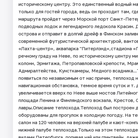
историческому центру. Это единственный водный м
только для гостей города, ведь он проходит там, г
маршрута пройдет через Морской порт Санкт-Петерб
подводных лодок и легендарного ледокола Красин. 
острова и отправит в долгий дрейф в Финском зали
современной футуристической архитектурой, вантов
«Лахта-центр», аквапарка "Питерлэнд«,стадиона «Г
речному граду на Неве, по историческому центру м
колонн, Эрмитажа, Петропавловской крепости, Мрам
Адмиралтейства, Кунсткамеры, Медного всадника...
появиться по независимым от нас причин, теплоход 
навигационная обстановка, темное время суток и т. 
увеличивается вверх по Неве выше мостов Литейног
площади Ленина и Финляндского вокзала, Крестов, 
лавры.Описание теплохода.Теплоход был построен д
оборудованы для прогулок в холодную погоду. На т
салон на 120 человек на верхней палубе и кают-комп
нижней палубе теплохода.Только на этом теплоходе,
видами Петербурга, попивая чай или глинтвейн, даж