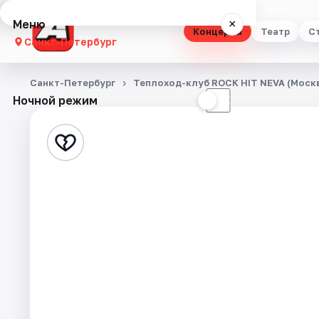
Меню
×
Концерты
Театр
С
Санкт-Петербург
Концерты
Санкт-Петербург
Теплоход-клуб ROCK HIT NEVA (Москв
Ночной режим
☀
☾
Театр
Стендап
Выставки
Квесты
Экскурсии
Спорт
События