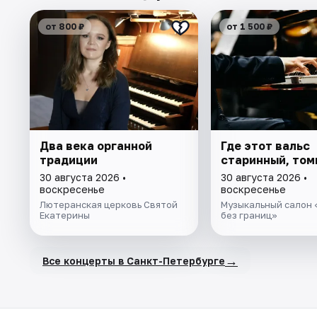
от 800 ₽
от 1 500 ₽
Два века органной
Где этот вальс
традиции
старинный, томн
30 августа 2026 •
30 августа 2026 •
воскресенье
воскресенье
Лютеранская церковь Святой
Музыкальный салон 
Екатерины
без границ»
→
Все концерты в Санкт-Петербурге