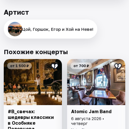
Артист
Цой, Горшок, Егор и Хой на Неве!
Похожие концерты
от 1 500 ₽
от 700 ₽
#В_свечах:
Atomic Jam Band
шедевры классики
6 августа 2026 •
в Особняке
четверг
Половцова