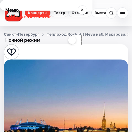
Меню
×
Концерты
Театр
Стендап
Выставки
Квест
Санкт-Петербург
Концерты
Санкт-Петербург
Теплоход Rock Hit Neva наб. Макарова, 2
Ночной режим
☀
☾
Театр
Стендап
Выставки
Квесты
Экскурсии
Спорт
События