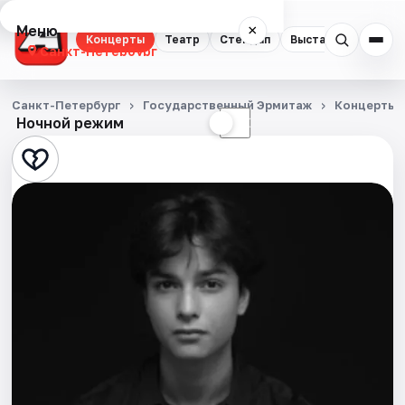
Меню
×
Концерты
Театр
Стендап
Выставки
Квест
Санкт-Петербург
Концерты
Санкт-Петербург
Государственный Эрмитаж
Концерты
Ночной режим
☀
☾
Театр
Стендап
Выставки
Квесты
Экскурсии
Спорт
События