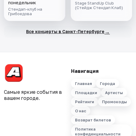
понедельник
Stage StandUp Club
(Стейдж Стендап Клаб)
Стендап-клуб на
Грибоедова
→
Все концерты в Санкт-Петербурге
Навигация
Главная
Города
Самые яркие события в
Площадки
Артисты
вашем городе.
Рейтинги
Промокоды
О нас
Возврат билетов
Политика
конфиденциальности