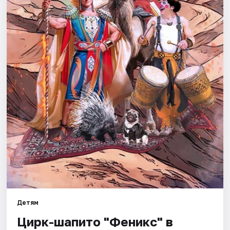
Города
Площадки
Артисты
Рейтинги
Детям
Цирк-шапито "Феникс" в