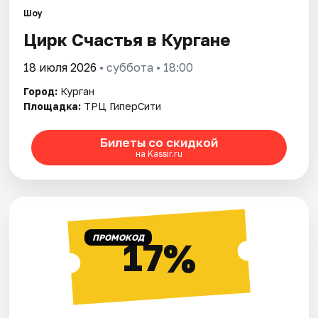
Площадки
Шоу
Цирк Счастья в Кургане
Артисты
18 июля 2026
• суббота • 18:00
Рейтинги
Город:
Курган
Площадка:
ТРЦ ГиперСити
Билеты со скидкой
на Kassir.ru
ПРОМОКОД
17%