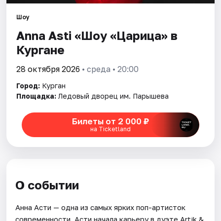
Площадки
Шоу
Артисты
Anna Asti «Шоу «Царица» в
Кургане
Рейтинги
28 октября 2026
• среда • 20:00
Город:
Курган
Площадка:
Ледовый дворец им. Парышева
Билеты от 2 000 ₽
на Ticketland
О событии
Анна Асти — одна из самых ярких поп-артисток
современности. Асти начала карьеру в дуэте Artik &