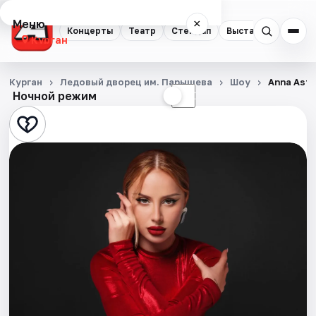
Меню
×
Концерты
Театр
Стендап
Выставки
Экску
Курган
Концерты
Курган
Ледовый дворец им. Парышева
Шоу
Anna Ast
Ночной режим
☀
☾
Театр
Стендап
Выставки
Экскурсии
События
Города