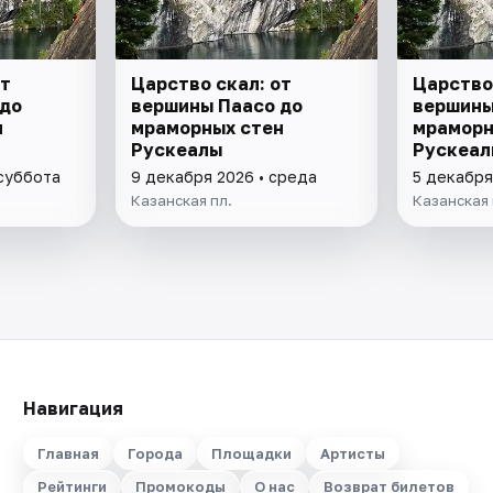
от
Царство скал: от
Царство 
 до
вершины Паасо до
вершины
н
мраморных стен
мраморн
Рускеалы
Рускеал
 суббота
9 декабря 2026 • среда
5 декабря
Казанская пл.
Казанская 
Навигация
Главная
Города
Площадки
Артисты
Рейтинги
Промокоды
О нас
Возврат билетов