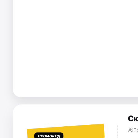
Города
Площадки
Артисты
Рейтинги
Ск
П
ПРОМОКОД