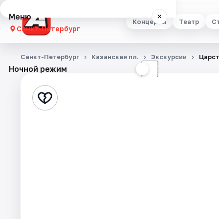
Меню
×
Концерты
Театр
С
Санкт-Петербург
Концерты
Санкт-Петербург
Казанская пл.
Экскурсии
Царст
Ночной режим
☀
☾
Театр
Стендап
Выставки
Квесты
Экскурсии
Спорт
События