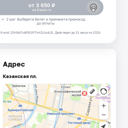
от 3 650 ₽
на Kassir.ru
2 шаг. Выберите билет и примените промокод
до оплаты
 erid: 25H8d7vbP8SRTvHZrUcdLB.
Действует до 31 августа 2026
Адрес
Казанская пл.