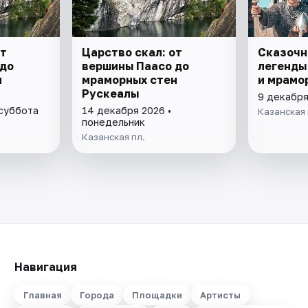
от
Царство скал: от
Сказочн
 до
вершины Паасо до
легенды
н
мраморных стен
и мрамо
Рускеалы
9 декабря
 суббота
14 декабря 2026 •
Казанская 
понедельник
Казанская пл.
Навигация
Главная
Города
Площадки
Артисты