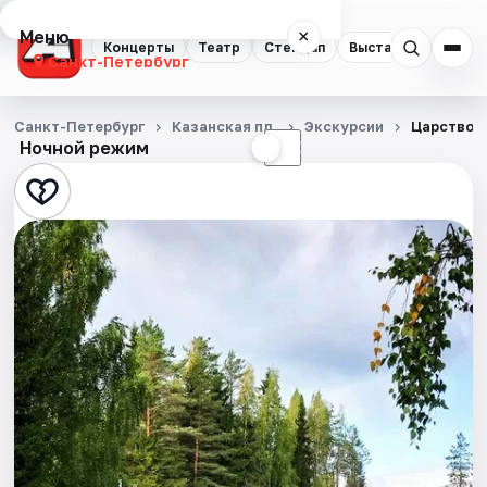
Меню
×
Концерты
Театр
Стендап
Выставки
Квест
Санкт-Петербург
Концерты
Санкт-Петербург
Казанская пл.
Экскурсии
Царство с
Ночной режим
☀
☾
Театр
Стендап
Выставки
Квесты
Экскурсии
Спорт
События