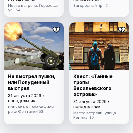
Место встречи: Гороховая
Загородный пр., 2
ул., 64
На выстрел пушки,
Квест: «Тайные
или Полуденный
тропы
выстрел
Васильевского
острова»
31 августа 2026 •
понедельник
31 августа 2026 •
понедельник
Причал на Набережной
реки Фонтанки 53
Место встречи: улица
Репина, 10