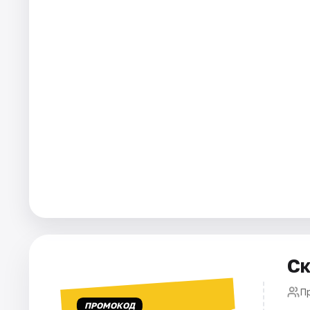
Города
Площадки
Артисты
Рейтинги
Ск
П
ПРОМОКОД