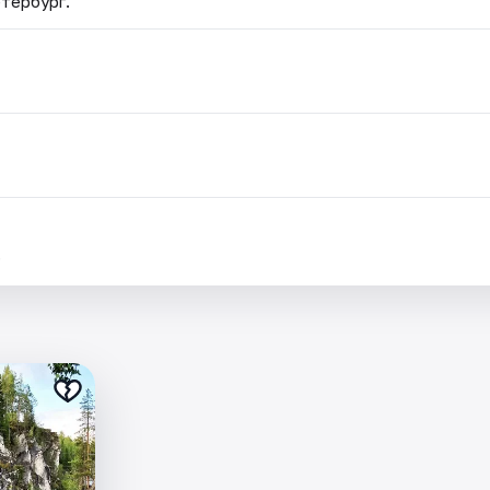
етербург.
.