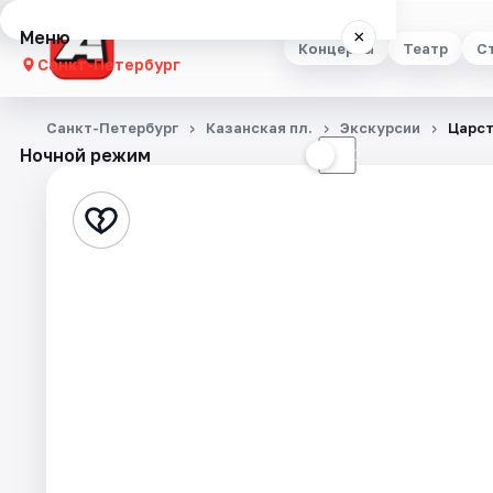
Меню
×
Концерты
Театр
С
Санкт-Петербург
Концерты
Санкт-Петербург
Казанская пл.
Экскурсии
Царст
Ночной режим
☀
☾
Театр
Стендап
Выставки
Квесты
Экскурсии
Спорт
События