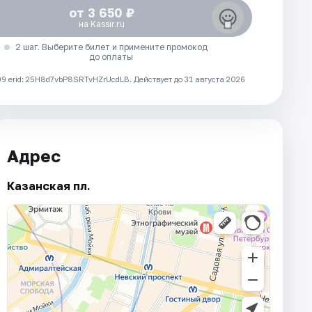
от 3 650 ₽
на Kassir.ru
2 шаг. Выберите билет и примените промокод
до оплаты
 erid: 25H8d7vbP8SRTvHZrUcdLB.
Действует до 31 августа 2026
Адрес
Казанская пл.