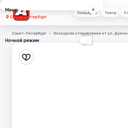
Меню
×
Концерты
Театр
С
Санкт-Петербург
Концерты
Санкт-Петербург
Экскурсии отправление от ул. Думска
Ночной режим
☀
☾
Театр
Стендап
Выставки
Квесты
Экскурсии
Спорт
События