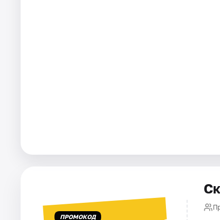
Города
Площадки
Артисты
Рейтинги
Ск
П
ПРОМОКОД