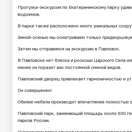
Прогулка-экскурсия по Екатерининскому парку удиви
водоемов.
В парке также расположено много уникальных соору
Зимой-осенью мы осматриваем только придворцовую
Затем мы отправимся на экскурсию в Павловск.
В Павловске нет блеска и роскоши Царского Села и
менее он поразит вас постоянной сменой видов.
Павловский дворец привлекает гармоничностью и ут
Он совершенен!
Обилие мебели производит впечатление полностью о
Павловский парк, занимающий площадь около 600 ге
парков России.
Украшением парка служат множество интересных пав