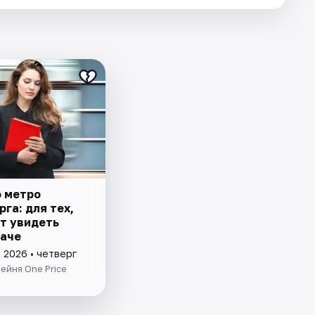
о метро
га: для тех,
ет увидеть
наче
 2026 • четверг
ейня One Price