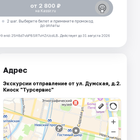
от 2 800 ₽
на Kassir.ru
2 шаг. Выберите билет и примените промокод
до оплаты
 erid: 25H8d7vbP8SRTvHZrUcdLB.
Действует до 31 августа 2026
Адрес
Экскурсии отправление от ул. Думская, д.2.
Киоск "Турсервис"