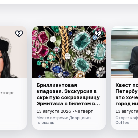
Бриллиантовая
Квест п
кладовая. Экскурсия в
Петербур
четверг
скрытую сокровищницу
кто хоч
Эрмитажа с билетом в
город и
музей
13 августа 2026 • четверг
13 августа
Место встречи: Дворцовая
Старт: коф
площадь
Coffee