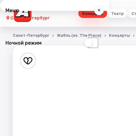
Меню
×
Концерты
Театр
С
Санкт-Петербург
Концерты
Санкт-Петербург
Жабль (ex. The Place)
Концерты
Ночной режим
☀
☾
Театр
Стендап
Выставки
Квесты
Экскурсии
Спорт
События