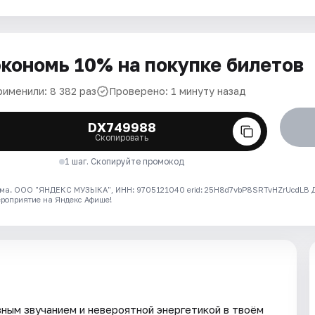
кономь 10% на покупке билетов
рименили: 8 382 раз
Проверено: 1 минуту назад
DX749988
Скопировать
1 шаг. Скопируйте промокод
ма. ООО "ЯНДЕКС МУЗЫКА", ИНН: 9705121040 erid: 25H8d7vbP8SRTvHZrUcdLB
ероприятие на Яндекс Афише!
вным звучанием и невероятной энергетикой в твоём