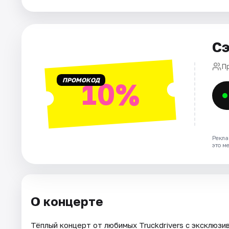
Города
Сэ
Площадки
П
Артисты
ПРОМОКОД
10%
Рейтинги
Рекла
это м
О концерте
Тёплый концерт от любимых Truckdrivers с эксклюзи