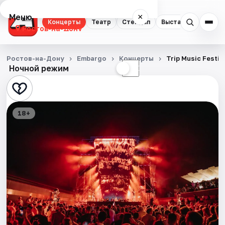
Меню
×
Концерты
Театр
Стендап
Выставки
Квест
Ростов-на-Дону
Концерты
Ростов-на-Дону
Embargo
Концерты
Trip Music Festiv
Ночной режим
☀
☾
Театр
Стендап
18+
Выставки
Квесты
Экскурсии
Спорт
События