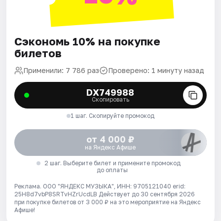
Сэкономь 10% на покупке
билетов
Применили: 7 786 раз
Проверено: 1 минуту назад
DX749988
Скопировать
1 шаг. Скопируйте промокод
от 4 000 ₽
на Яндекс Афише
2 шаг. Выберите билет и примените промокод
до оплаты
Реклама. ООО "ЯНДЕКС МУЗЫКА", ИНН: 9705121040 erid:
25H8d7vbP8SRTvHZrUcdLB
Действует до 30 сентября 2026
при покупке билетов от 3 000 ₽ на это мероприятие на Яндекс
Афише!