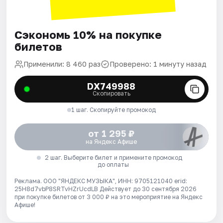
Сэкономь 10% на покупке
билетов
Применили: 8 460 раз
Проверено: 1 минуту назад
DX749988
Скопировать
1 шаг. Скопируйте промокод
от 1 295 ₽
на Яндекс Афише
2 шаг. Выберите билет и примените промокод
до оплаты
Реклама. ООО "ЯНДЕКС МУЗЫКА", ИНН: 9705121040 erid:
25H8d7vbP8SRTvHZrUcdLB
Действует до 30 сентября 2026
при покупке билетов от 3 000 ₽ на это мероприятие на Яндекс
Афише!