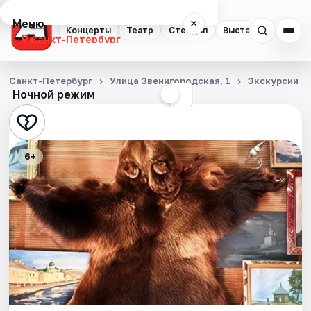
Меню
×
Концерты
Театр
Стендап
Выставки
Квест
Санкт-Петербург
Концерты
Санкт-Петербург
Улица Звенигородская, 1
Экскурсии
Ночной режим
☀
☾
Театр
Стендап
6+
Выставки
Квесты
Экскурсии
Спорт
События