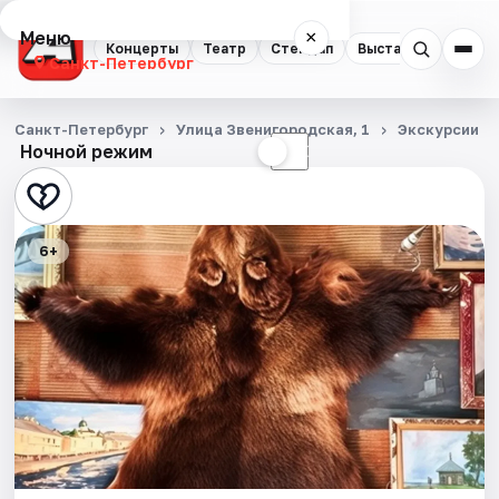
Меню
×
Концерты
Театр
Стендап
Выставки
Квест
Санкт-Петербург
Концерты
Санкт-Петербург
Улица Звенигородская, 1
Экскурсии
Ночной режим
☀
☾
Театр
Стендап
6+
Выставки
Квесты
Экскурсии
Спорт
События