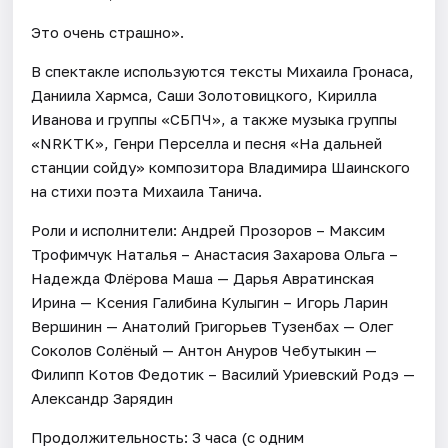
Это очень страшно».
В спектакле используются тексты Михаила Гронаса,
Даниила Хармса, Саши Золотовицкого, Кирилла
Иванова и группы «СБПЧ», а также музыка группы
«NRKTK», Генри Перселла и песня «На дальней
станции сойду» композитора Владимира Шаинского
на стихи поэта Михаила Танича.
Роли и исполнители: Андрей Прозоров – Максим
Трофимчук Наталья – Анастасия Захарова Ольга –
Надежда Флёрова Маша — Дарья Авратинская
Ирина — Ксения Галибина Кулыгин – Игорь Ларин
Вершинин — Анатолий Григорьев Тузенбах — Олег
Соколов Солёный — Антон Ануров Чебутыкин —
Филипп Котов Федотик – Василий Уриевский Родэ —
Александр Зарядин
Продолжительность: 3 часа (с одним