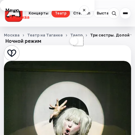
Меню
×
Концерты
Театр
Стендап
Выставки
Квест
Москва
Концерты
Москва
Театр на Таганке
Театр
Три сестры. Долой у
Ночной режим
☀
☾
Театр
Стендап
Выставки
Квесты
Экскурсии
Спорт
События