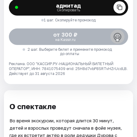
адмитад
Скопировать
1 шаг. Скопируйте промокод
от 300 ₽
на Kassir.ru
2 шаг. Выберите билет и примените промокод
до оплаты
Реклама. ООО "КАССИР.РУ-НАЦИОНАЛЬНЫЙ БИЛЕТНЫЙ
ОПЕРАТОР", ИНН: 7841075409 erid: 25H8d7vbP8SRTvHZrUcdLB.
Действует до 31 августа 2026
О спектакле
Во время экскурсии, которая длится 30 минут,
детей и взрослых проведут сначала в фойе музея,
где их встретит актёр в роли дедушки Дурова с