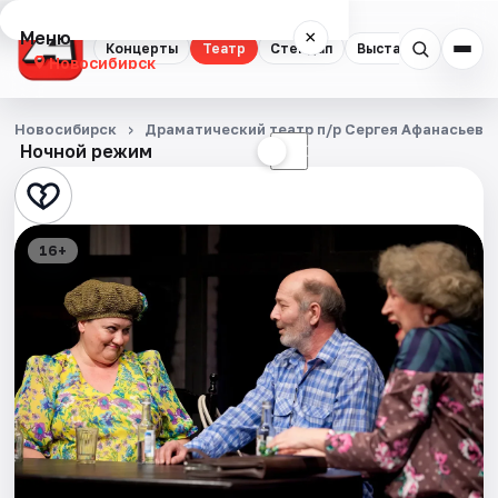
Меню
×
Концерты
Театр
Стендап
Выставки
Квест
Новосибирск
Концерты
Новосибирск
Драматический театр п/р Сергея Афанасьева
Ночной режим
☀
☾
Театр
Стендап
16+
Выставки
Квесты
Экскурсии
Спорт
События