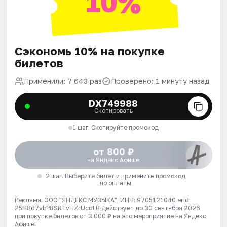
10%
Сэкономь 10% на покупке
билетов
Применили: 7 643 раз
Проверено: 1 минуту назад
DX749988
Скопировать
1 шаг. Скопируйте промокод
от 800 ₽
на Яндекс Афише
2 шаг. Выберите билет и примените промокод
до оплаты
Реклама. ООО "ЯНДЕКС МУЗЫКА", ИНН: 9705121040 erid:
25H8d7vbP8SRTvHZrUcdLB
Действует до 30 сентября 2026
при покупке билетов от 3 000 ₽ на это мероприятие на Яндекс
Афише!