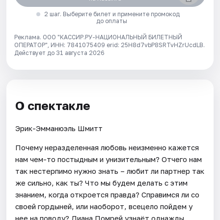
2 шаг. Выберите билет и примените промокод
до оплаты
Реклама. ООО "КАССИР.РУ-НАЦИОНАЛЬНЫЙ БИЛЕТНЫЙ
ОПЕРАТОР", ИНН: 7841075409 erid: 25H8d7vbP8SRTvHZrUcdLB.
Действует до 31 августа 2026
О спектакле
Эрик-Эмманюэль Шмитт
Почему неразделенная любовь неизменно кажется
нам чем-то постыдным и унизительным? Отчего нам
так нестерпимо нужно знать – любит ли партнер так
же сильно, как ты? Что мы будем делать с этим
знанием, когда откроется правда? Справимся ли со
своей гордыней, или наоборот, всецело пойдем у
нее на поводу? Диана Помрей узнаёт однажды