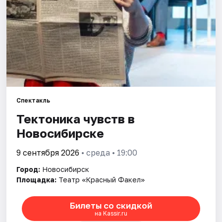
Города
Площадки
Артисты
Рейтинги
Спектакль
Тектоника чувств в
Новосибирске
9 сентября 2026
• среда • 19:00
Город:
Новосибирск
Площадка:
Театр «Красный Факел»
Билеты со скидкой
на Kassir.ru