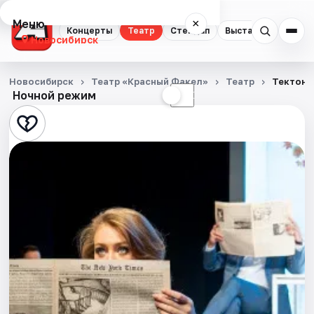
Меню
×
Концерты
Театр
Стендап
Выставки
Квест
Новосибирск
Концерты
Новосибирск
Театр «Красный Факел»
Театр
Тектони
Ночной режим
☀
☾
Театр
Стендап
Выставки
Квесты
Экскурсии
Спорт
События