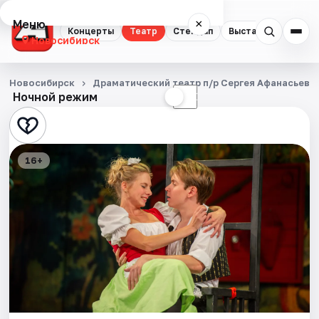
Меню
×
Концерты
Театр
Стендап
Выставки
Квест
Новосибирск
Концерты
Новосибирск
Драматический театр п/р Сергея Афанасьева
Ночной режим
☀
☾
Театр
Стендап
16+
Выставки
Квесты
Экскурсии
Спорт
События