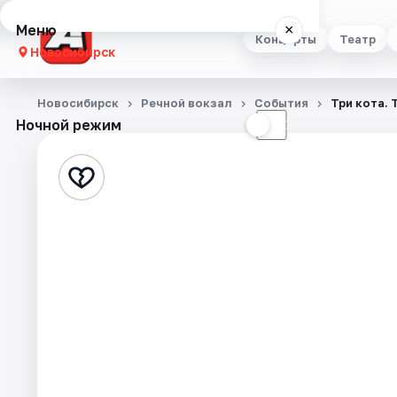
Меню
×
Концерты
Театр
Новосибирск
Концерты
Новосибирск
Речной вокзал
События
Три кота. 
Ночной режим
☀
☾
Театр
Стендап
Выставки
Квесты
Экскурсии
Спорт
События