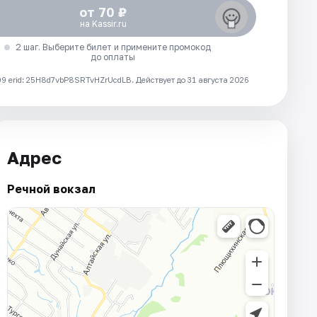
от 70 ₽
на Kassir.ru
2 шаг. Выберите билет и примените промокод
до оплаты
 erid: 25H8d7vbP8SRTvHZrUcdLB.
Действует до 31 августа 2026
Адрес
Речной вокзал