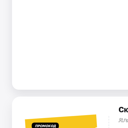
Города
Площадки
Артисты
Рейтинги
Ск
П
ПРОМОКОД