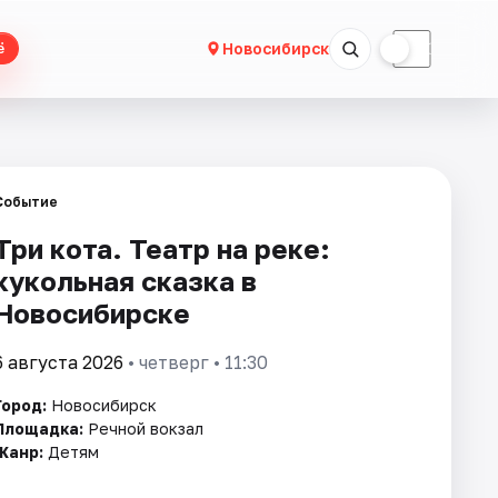
☀
☾
Новосибирск
ё
Событие
Три кота. Театр на реке:
кукольная сказка в
Новосибирске
6 августа 2026
• четверг • 11:30
Город:
Новосибирск
Площадка:
Речной вокзал
Жанр:
Детям