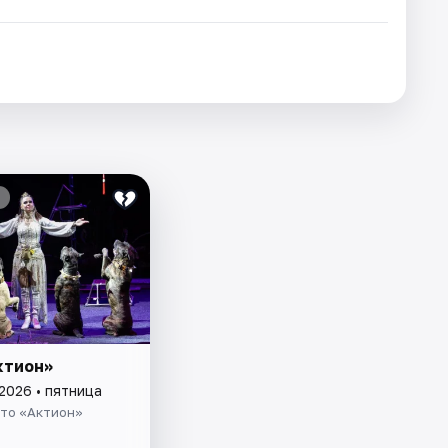
ктион»
2026 • пятница
то «Актион»