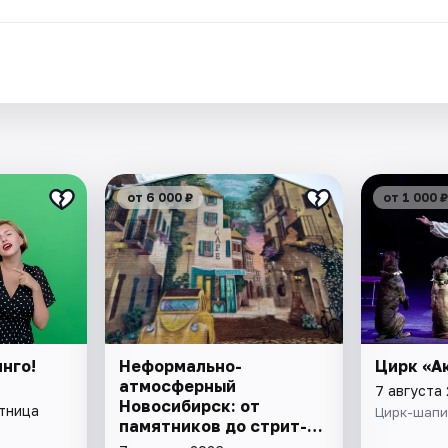
.
от 6 000 ₽
от 1 000 ₽
нго!
Неформально-
Цирк «А
атмосферный
7 августа 
Новосибирск: от
ятница
Цирк-шапи
памятников до стрит-
арта