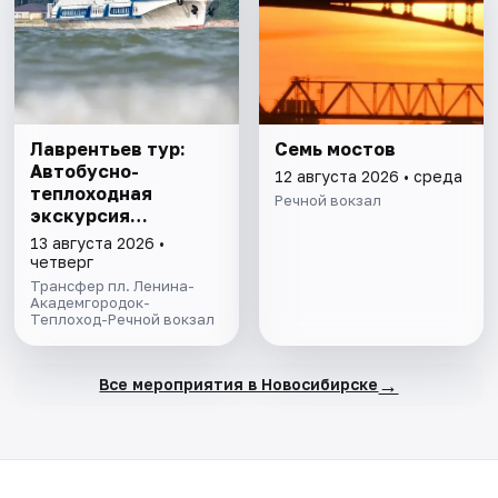
Лаврентьев тур:
Семь мостов
Автобусно-
12 августа 2026 • среда
теплоходная
Речной вокзал
экскурсия
Академгородок и
13 августа 2026 •
Шлюзование
четверг
Трансфер пл. Ленина-
Академгородок-
Теплоход-Речной вокзал
→
Все мероприятия в Новосибирске