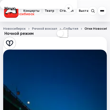
Меню
×
Концерты
Театр
Стендап
Выставки
Квест
Новосибирск
Концерты
Новосибирск
Речной вокзал
События
Огни Новосиби
Ночной режим
☀
☾
Театр
Стендап
Выставки
Квесты
Экскурсии
Спорт
События