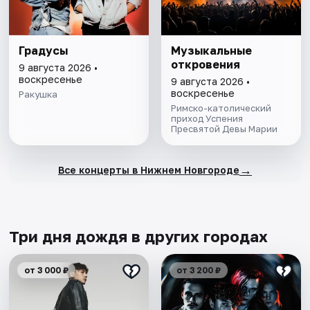
Градусы
Музыкальные
откровения
9 августа 2026 •
воскресенье
9 августа 2026 •
воскресенье
Ракушка
Римско-католический
приход Успения
Пресвятой Девы Марии
→
Все концерты в Нижнем Новгороде
Три дня дождя в других городах
от 3 000 ₽
от 3 200 ₽