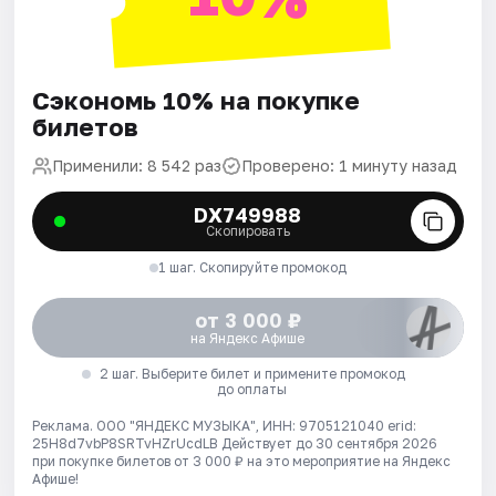
Сэкономь 10% на покупке
билетов
Применили: 8 542 раз
Проверено: 1 минуту назад
DX749988
Скопировать
1 шаг. Скопируйте промокод
от 3 000 ₽
на Яндекс Афише
2 шаг. Выберите билет и примените промокод
до оплаты
Реклама. ООО "ЯНДЕКС МУЗЫКА", ИНН: 9705121040 erid:
25H8d7vbP8SRTvHZrUcdLB
Действует до 30 сентября 2026
при покупке билетов от 3 000 ₽ на это мероприятие на Яндекс
Афише!