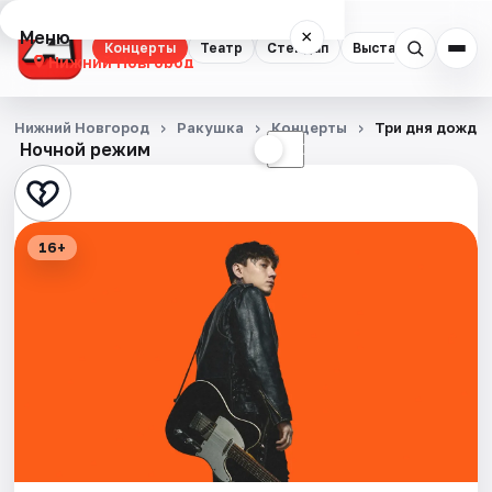
Меню
×
Концерты
Театр
Стендап
Выставки
Квест
Нижний Новгород
Концерты
Нижний Новгород
Ракушка
Концерты
Три дня дождя
Ночной режим
☀
☾
Театр
Стендап
16+
Выставки
Квесты
Экскурсии
Спорт
События