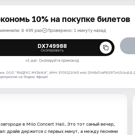
кономь 10% на покупке билетов
рименили: 8 495 раз
Проверено: 1 минуту назад
DX749988
Скопировать
1 шаг. Скопируйте промокод
ма. ООО "ЯНДЕКС МУЗЫКА", ИНН: 9705121040 erid: 25H8d7vbP8SRTvHZrUcdLB
ероприятие на Яндекс Афише!
вгороде в Milo Concert Hall. Это тот самый вечер,
ал: драйв держится с первых минут, а между песнями