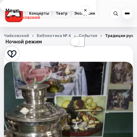
Меню
×
Концерты
Театр
Экскурсии
Чайковский
Концерты
Чайковский
Библиотека № 4
События
Традиции русс
Ночной режим
☀
☾
Театр
Экскурсии
События
Города
Площадки
Артисты