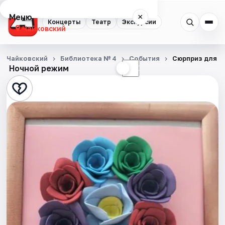
Меню
×
Концерты
Театр
Экскурсии
Чайковский
Концерты
Чайковский
Библиотека № 4
События
Сюрприз для м
Ночной режим
☀
☾
Театр
Экскурсии
События
Города
Площадки
Артисты