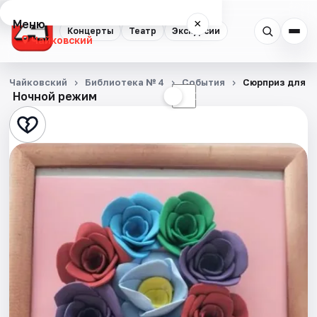
Меню
×
Концерты
Театр
Экскурсии
Чайковский
Концерты
Чайковский
Библиотека № 4
События
Сюрприз для м
Ночной режим
☀
☾
Театр
Экскурсии
События
Города
Площадки
Артисты