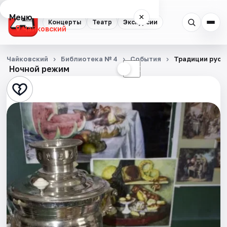
Меню
×
Концерты
Театр
Экскурсии
Чайковский
Концерты
Чайковский
Библиотека № 4
События
Традиции русс
Ночной режим
☀
☾
Театр
Экскурсии
События
Города
Площадки
Артисты