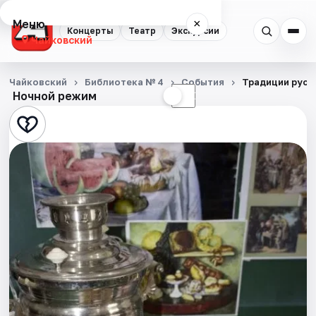
Меню
×
Концерты
Театр
Экскурсии
Чайковский
Концерты
Чайковский
Библиотека № 4
События
Традиции русс
Ночной режим
☀
☾
Театр
Экскурсии
События
Города
Площадки
Артисты