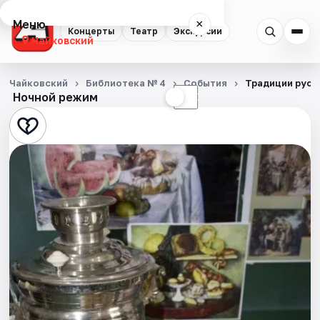
Меню
×
Концерты
Театр
Экскурсии
Чайковский
Концерты
Чайковский
Библиотека № 4
События
Традиции русс
Ночной режим
☀
☾
Театр
Экскурсии
События
Города
Площадки
Артисты