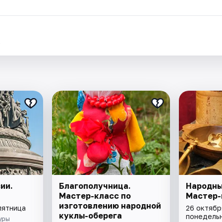
.
ии.
Благополучница.
Народны
Мастер-класс по
Мастер-
изготовлению народной
пятница
26 октябр
куклы-оберега
понедель
уры