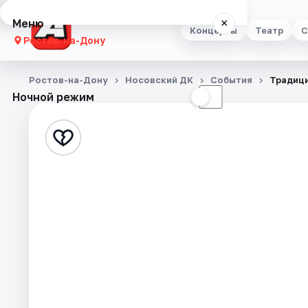
Меню
×
Концерты
Театр
С
Ростов-на-Дону
Концерты
Ростов-на-Дону
Носовский ДК
События
Традици
Ночной режим
☀
☾
Театр
Стендап
Выставки
Квесты
Экскурсии
Спорт
События