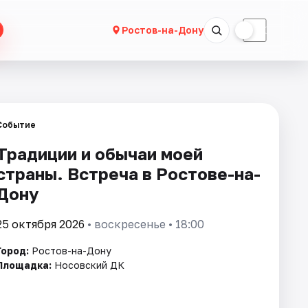
☀
☾
Ростов-на-Дону
Событие
Традиции и обычаи моей
страны. Встреча в Ростове-на-
Дону
25 октября 2026
• воскресенье • 18:00
Город:
Ростов-на-Дону
Площадка:
Носовский ДК