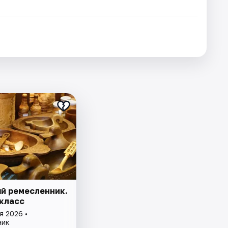
й ремесленник.
класс
я 2026 •
ник