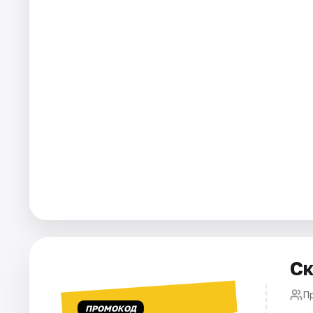
Города
Площадки
Артисты
Рейтинги
Ск
П
ПРОМОКОД