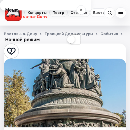
Меню
×
Концерты
Театр
Стендап
Выставки
Квест
Ростов-на-Дону
Концерты
Ростов-на-Дону
Троицкий Дом культуры
События
От
Ночной режим
☀
☾
Театр
Стендап
Выставки
Квесты
Экскурсии
Спорт
События