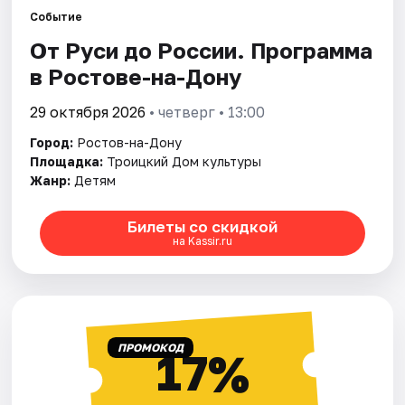
Событие
От Руси до России. Программа
Города
в Ростове-на-Дону
Площадки
29 октября 2026
• четверг • 13:00
Артисты
Город:
Ростов-на-Дону
Площадка:
Троицкий Дом культуры
Рейтинги
Жанр:
Детям
Билеты со скидкой
на Kassir.ru
ПРОМОКОД
17%